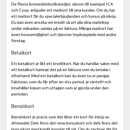
De flesta livsmedelsbutikskedjor, såsom till exempel ICA
och Coop, erbjuder ett matkort till sina kunder. Om du har
ett matkort får du specialerbjudanden och bonus på inköp.
Du kan även ansöka om kredit så att alla dina matinköp
under månaden samlas på en faktura. Många matkort har
även bonusmöjlighet och tjänster hopkopplade med andra
företag.
Betalkort
Ett betalkort är likt ett kreditkort. När du handlar saker med
ett betalkort hamnar det på en faktura som du betalar i
efterhand. Med ett betalkort kan du även ta ut pengar.
Fakturan, som du får efter en viss period, är räntefri och
innehåller köpen och uttagen som är gjorda under den
perioden.
Bensinkort
Bensinkort är precis som det låter ett kort för inköp av
drivmedel. Dels finns det rena bonuskort och dels finns det
bonuskort med kredit kopplat till sig. Om du tecknar dig för